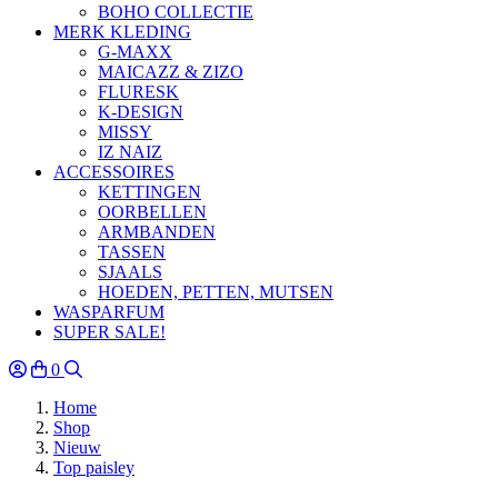
BOHO COLLECTIE
MERK KLEDING
G-MAXX
MAICAZZ & ZIZO
FLURESK
K-DESIGN
MISSY
IZ NAIZ
ACCESSOIRES
KETTINGEN
OORBELLEN
ARMBANDEN
TASSEN
SJAALS
HOEDEN, PETTEN, MUTSEN
WASPARFUM
SUPER SALE!
0
Home
Shop
Nieuw
Top paisley