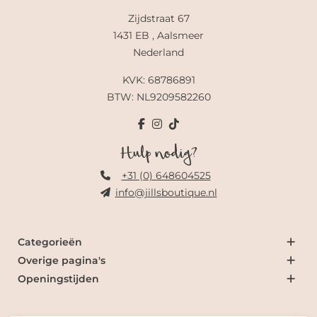
Zijdstraat 67
1431 EB , Aalsmeer
Nederland
KVK: 68786891
BTW: NL9209582260
Hulp nodig?
+31 (0) 648604525
info@jillsboutique.nl
Categorieën
Overige pagina's
Openingstijden