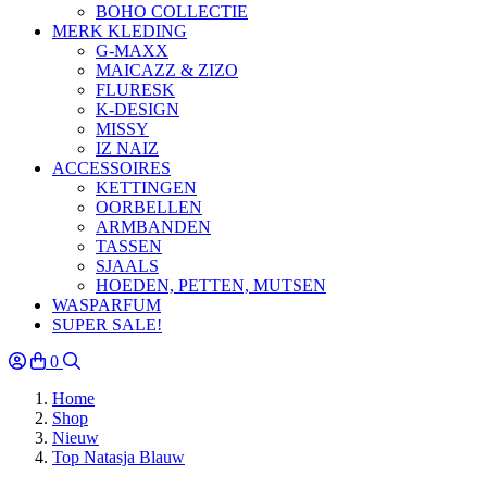
BOHO COLLECTIE
MERK KLEDING
G-MAXX
MAICAZZ & ZIZO
FLURESK
K-DESIGN
MISSY
IZ NAIZ
ACCESSOIRES
KETTINGEN
OORBELLEN
ARMBANDEN
TASSEN
SJAALS
HOEDEN, PETTEN, MUTSEN
WASPARFUM
SUPER SALE!
0
Home
Shop
Nieuw
Top Natasja Blauw