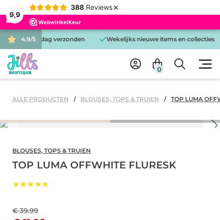
×
388
Reviews
9,9
d is dezelfde dag verzonden
4.9/5
Wekelijks nieuwe items en collecties
0
ALLE PRODUCTEN
BLOUSES, TOPS & TRUIEN
TOP LUMA OFF
BLOUSES, TOPS & TRUIEN
TOP LUMA OFFWHITE FLURESK
★★★★★
€ 39.99