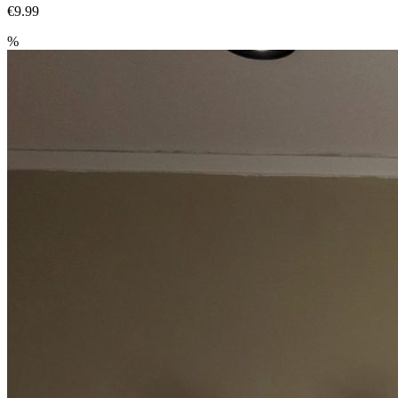
€9.99
%