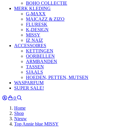
BOHO COLLECTIE
MERK KLEDING
G-MAXX
MAICAZZ & ZIZO
FLURESK
K-DESIGN
MISSY
IZ NAIZ
ACCESSOIRES
KETTINGEN
OORBELLEN
ARMBANDEN
TASSEN
SJAALS
HOEDEN, PETTEN, MUTSEN
WASPARFUM
SUPER SALE!
0
Home
Shop
Nieuw
Top Annie blue MISSY