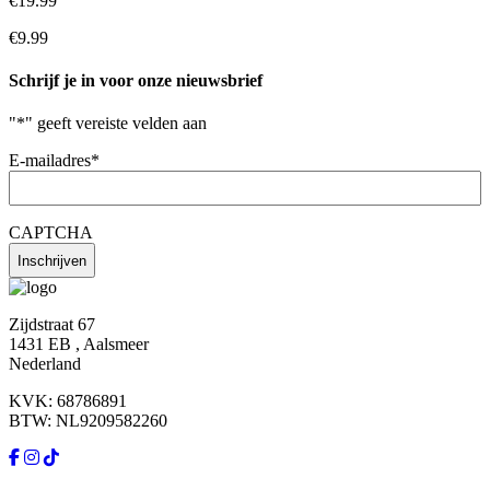
€19.99
€9.99
Schrijf je in voor onze nieuwsbrief
"
*
" geeft vereiste velden aan
E-mailadres
*
CAPTCHA
Zijdstraat 67
1431 EB , Aalsmeer
Nederland
KVK: 68786891
BTW: NL9209582260