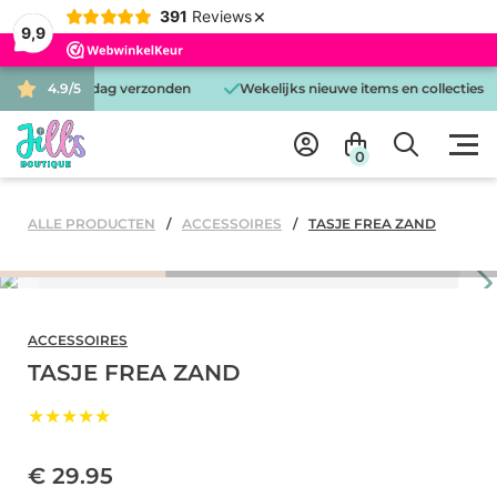
×
391
Reviews
9,9
ld is dezelfde dag verzonden
4.9/5
Wekelijks nieuwe items en collecties
0
ALLE PRODUCTEN
ACCESSOIRES
TASJE FREA ZAND
ACCESSOIRES
TASJE FREA ZAND
★★★★★
€ 29.95