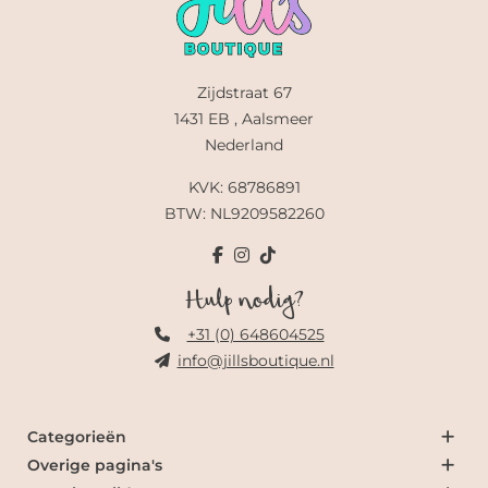
Zijdstraat 67
1431 EB , Aalsmeer
Nederland
KVK: 68786891
BTW: NL9209582260
Hulp nodig?
+31 (0) 648604525
info@jillsboutique.nl
Categorieën
Overige pagina's