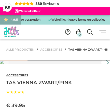
×
389
Reviews
9,9
 is dezelfde dag verzonden
4.9/5
Wekelijks nieuwe items en collecties
0
ALLE PRODUCTEN
ACCESSOIRES
TAS VIENNA ZWART/PINK
ACCESSOIRES
TAS VIENNA ZWART/PINK
★★★★★
€ 39.95