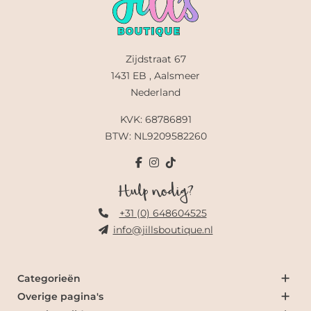
Zijdstraat 67
1431 EB , Aalsmeer
Nederland
KVK: 68786891
BTW: NL9209582260
Hulp nodig?
+31 (0) 648604525
info@jillsboutique.nl
Categorieën
Overige pagina's