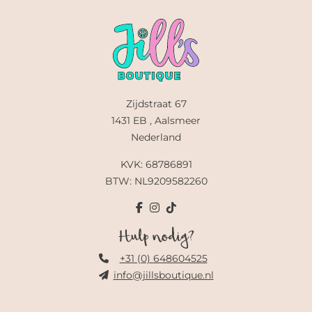
Zijdstraat 67
1431 EB , Aalsmeer
Nederland
KVK: 68786891
BTW: NL9209582260
Hulp nodig?
+31 (0) 648604525
info@jillsboutique.nl