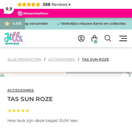
×
388
Reviews
9,9
 is dezelfde dag verzonden
4.9/5
Wekelijks nieuwe items en collecties
0
ALLE PRODUCTEN
ACCESSOIRES
TAS SUN ROZE
ACCESSOIRES
TAS SUN ROZE
★★★★★
Hoe leuk zijn deze tasjes! Echt leer.