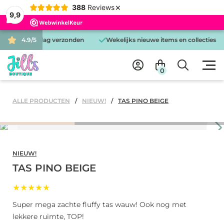
×
388
Reviews
9,9
 is dezelfde dag verzonden
4.9/5
Wekelijks nieuwe items en collecties
0
ALLE PRODUCTEN
NIEUW!
TAS PINO BEIGE
NIEUW!
TAS PINO BEIGE
★★★★★
Super mega zachte fluffy tas wauw! Ook nog met
lekkere ruimte, TOP!