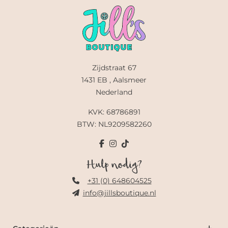
Zijdstraat 67
1431 EB , Aalsmeer
Nederland
KVK: 68786891
BTW: NL9209582260
Hulp nodig?
+31 (0) 648604525
info@jillsboutique.nl