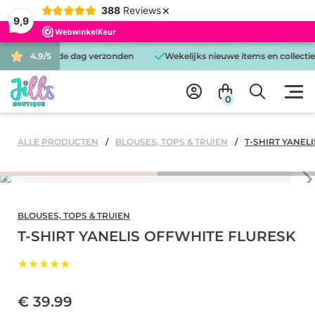
×
388
Reviews
9,9
teld is dezelfde dag verzonden
4.9/5
Wekelijks nieuwe items en collecties
0
ALLE PRODUCTEN
BLOUSES, TOPS & TRUIEN
T-SHIRT YANEL
BLOUSES, TOPS & TRUIEN
T-SHIRT YANELIS OFFWHITE FLURESK
★★★★★
€ 39.99