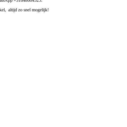
WhatsApp +31648604525.
l, altijd zo snel mogelijk!