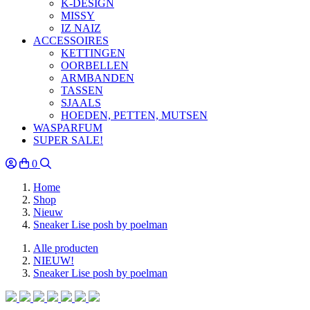
K-DESIGN
MISSY
IZ NAIZ
ACCESSOIRES
KETTINGEN
OORBELLEN
ARMBANDEN
TASSEN
SJAALS
HOEDEN, PETTEN, MUTSEN
WASPARFUM
SUPER SALE!
0
Home
Shop
Nieuw
Sneaker Lise posh by poelman
Alle producten
NIEUW!
Sneaker Lise posh by poelman