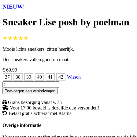
NIEUW!
Sneaker Lise posh by poelman
★★★★★
Mooie lichte sneakers, zitten heerlijk.
Dee sneakers vallen goed op maat.
€ 69.99
37
38
39
40
41
42
Wissen
Sneaker
Lise
Toevoegen aan winkelwagen
posh
by
Gratis bezorging vanaf € 75
poelman
Voor 17:00 besteld is dezelfde dag verzonden!
aantal
Betaal gratis achteraf met Klarna
Overige informatie