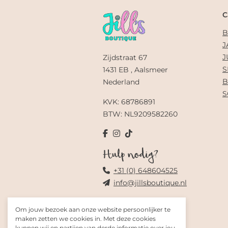
C
B
J
J
Zijdstraat 67
S
1431 EB , Aalsmeer
B
Nederland
S
KVK: 68786891
BTW: NL9209582260
Hulp nodig?
+31 (0) 648604525
info@jillsboutique.nl
Om jouw bezoek aan onze website persoonlijker te
maken zetten we cookies in. Met deze cookies
kunnen wij en partijen van derde informatie over jou