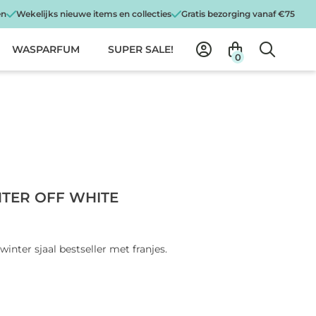
en
Wekelijks nieuwe items en collecties
Gratis bezorging vanaf €75
WASPARFUM
SUPER SALE!
0
NTER OFF WHITE
inter sjaal bestseller met franjes.