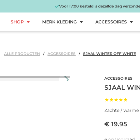
Voor 17:00 besteld is dezelfde dag verzond
SHOP
MERK KLEDING
ACCESSOIRES
ALLE PRODUCTEN
ACCESSOIRES
SJAAL WINTER OFF WHITE
ACCESSOIRES
SJAAL WI
★★★★★
Zachte / warme w
€ 19.95
6 op voorraad