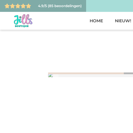
4.9/5
(85 beoordelingen)
HOME
NIEUW!