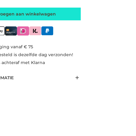
voegen aan winkelwagen
ging vanaf € 75
esteld is dezelfde dag verzonden!
s achteraf met Klarna
RMATIE