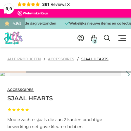
×
391
Reviews
9,9
steld is dezelfde dag verzonden
4.9/5
Wekelijks nieuwe items en collectie
0
ALLE PRODUCTEN
ACCESSOIRES
SJAAL HEARTS
ACCESSOIRES
SJAAL HEARTS
★★★★★
Mooie zachte sjaals die aan 2 kanten prachtige
bewerking met gave kleuren hebben.