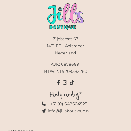
Zijdstraat 67
1431 EB , Aalsmeer
Nederland
KVK: 68786891
BTW: NL9209582260
Hulp nodig?
+31 (0) 648604525
info@jillsboutique.nl