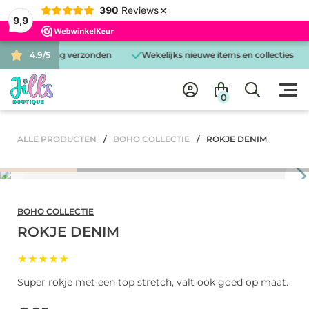
×
390
Reviews
9,9
 is dezelfde dag verzonden
4.9/5
Wekelijks nieuwe items en collecties
0
ALLE PRODUCTEN
BOHO COLLECTIE
ROKJE DENIM
BOHO COLLECTIE
ROKJE DENIM
★★★★★
Super rokje met een top stretch, valt ook goed op maat.