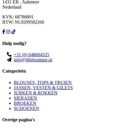
1431 EB , Aalsmeer
Nederland
KVK: 68786891
BTW: NL9209582260
Hulp nodig?
+31 (0) 648604525
info@jillsboutique.nl
Categorieën
BLOUSES, TOPS & TRUIEN
JASSEN, VESTEN & GILETS
JURKEN & ROKKEN
SIERADEN
BROEKEN
SCHOENEN
Overige pagina's