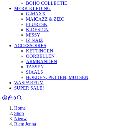
BOHO COLLECTIE
MERK KLEDING
G-MAXX
MAICAZZ & ZIZO
FLURESK
K-DESIGN
MISSY
IZ NAIZ
ACCESSOIRES
KETTINGEN
OORBELLEN
ARMBANDEN
TASSEN
SJAALS
HOEDEN, PETTEN, MUTSEN
WASPARFUM
SUPER SALE!
0
Home
Shop
Nieuw
Riem Jenna