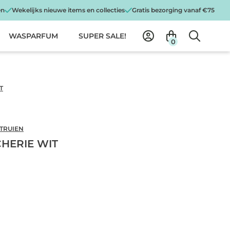
en
Wekelijks nieuwe items en collecties
Gratis bezorging vanaf €75
WASPARFUM
SUPER SALE!
0
T
 TRUIEN
HERIE WIT