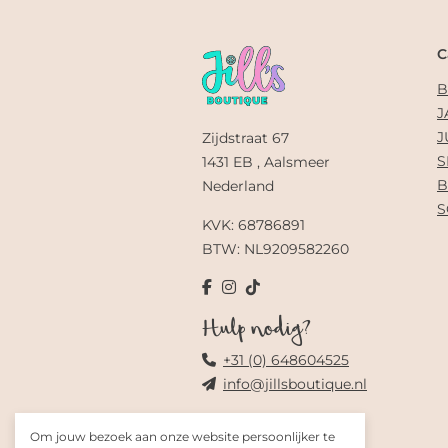
C
B
J
J
Zijdstraat 67
S
1431 EB , Aalsmeer
B
Nederland
S
KVK: 68786891
BTW: NL9209582260
Hulp nodig?
+31 (0) 648604525
info@jillsboutique.nl
Om jouw bezoek aan onze website persoonlijker te