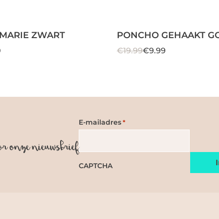
 MARIE ZWART
PONCHO GEHAAKT G
0
€19.99
€9.99
E-mailadres
*
or onze nieuwsbrief
CAPTCHA