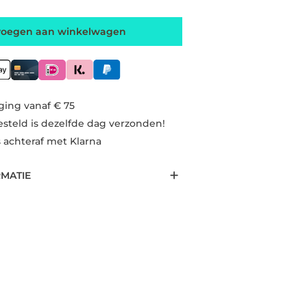
voegen aan winkelwagen
ging vanaf € 75
esteld is dezelfde dag verzonden!
s achteraf met Klarna
RMATIE