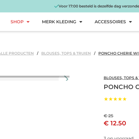
Voor 17:00 besteld is dezelfde dag verzond
SHOP
MERK KLEDING
ACCESSOIRES
ALLE PRODUCTEN
BLOUSES, TOPS & TRUIEN
PONCHO CHERIE WI
BLOUSES, TOPS &
PONCHO C
★★★★★
€ 25
€ 12.50
3 op voorraad