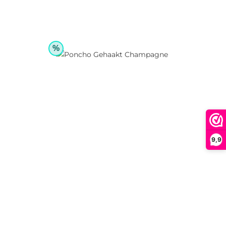
%
9,9