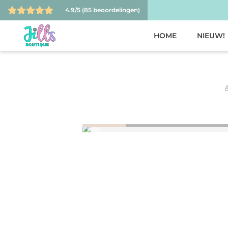
4.9/5
(85 beoordelingen)
HOME
NIEUW!