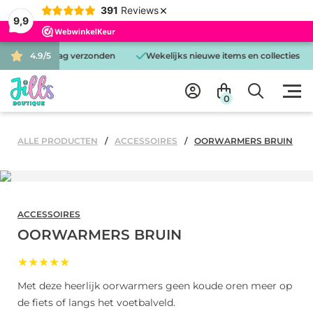
×
391
Reviews
9,9
d is dezelfde dag verzonden
4.9/5
Wekelijks nieuwe items en collecties
0
ALLE PRODUCTEN
ACCESSOIRES
OORWARMERS BRUIN
ACCESSOIRES
OORWARMERS BRUIN
★★★★★
Met deze heerlijk oorwarmers geen koude oren meer op
de fiets of langs het voetbalveld.