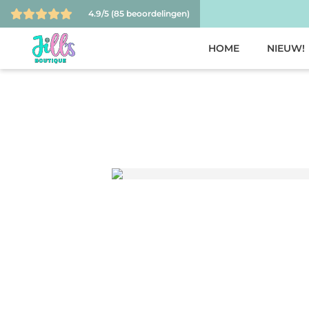
4.9/5
(85 beoordelingen)
HOME
NIEUW!