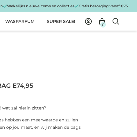
en
Wekelijks nieuwe items en collecties
Gratis bezorging vanaf €75
WASPARFUM
SUPER SALE!
0
AG E74,95
wat zal hierin zitten?
gs hebben een meerwaarde en zullen
n op jou maat, en wij maken de bags