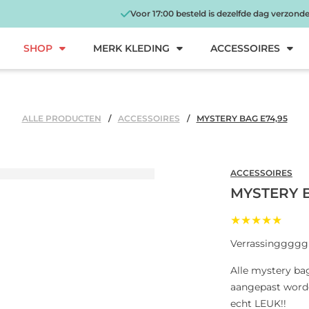
Voor 17:00 besteld is dezelfde dag verzond
SHOP
MERK KLEDING
ACCESSOIRES
ALLE PRODUCTEN
ACCESSOIRES
MYSTERY BAG E74,95
ACCESSOIRES
MYSTERY B
★★★★★
Verrassinggggg! 
Alle mystery ba
aangepast worde
echt LEUK!!