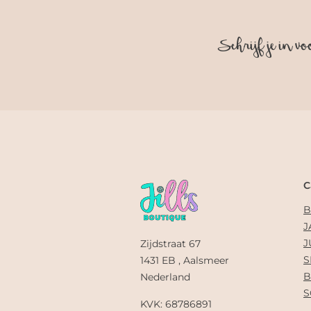
Schrijf je in vo
C
B
J
J
Zijdstraat 67
S
1431 EB , Aalsmeer
B
Nederland
S
KVK: 68786891