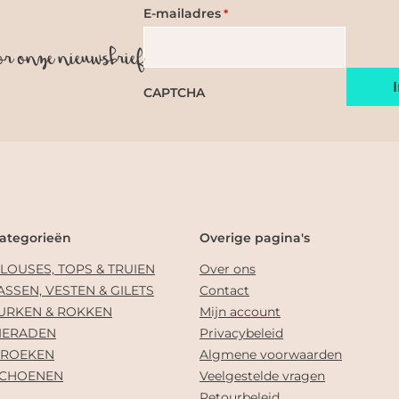
E-mailadres
*
or onze nieuwsbrief
CAPTCHA
ategorieën
Overige pagina's
LOUSES, TOPS & TRUIEN
Over ons
ASSEN, VESTEN & GILETS
Contact
URKEN & ROKKEN
Mijn account
IERADEN
Privacybeleid
ROEKEN
Algmene voorwaarden
CHOENEN
Veelgestelde vragen
Retourbeleid