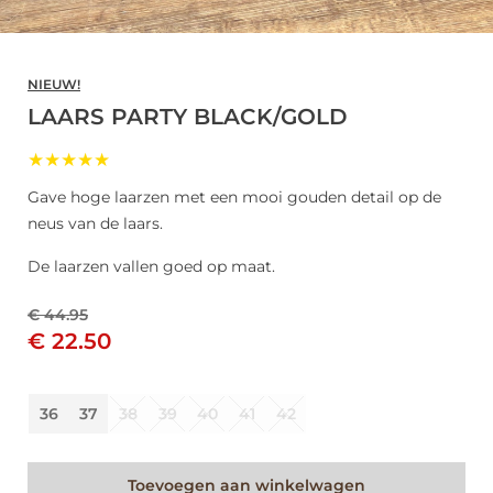
NIEUW!
LAARS PARTY BLACK/GOLD
★★★★★
Gave hoge laarzen met een mooi gouden detail op de
neus van de laars.
De laarzen vallen goed op maat.
€ 44.95
€ 22.50
36
37
38
39
40
41
42
Toevoegen aan winkelwagen