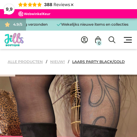
×
388
Reviews
9,9
zelfde dag verzonden
4.9/5
Wekelijks nieuwe items en collecties
Gra
0
ALLE PRODUCTEN
NIEUW!
LAARS PARTY BLACK/GOLD