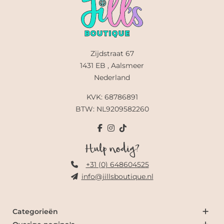
Zijdstraat 67
1431 EB , Aalsmeer
Nederland
KVK: 68786891
BTW: NL9209582260
Hulp nodig?
+31 (0) 648604525
info@jillsboutique.nl
Categorieën