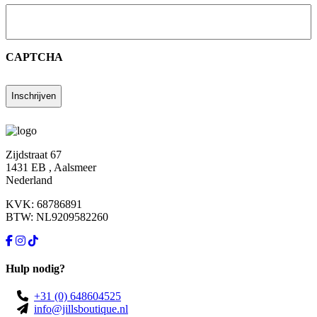
CAPTCHA
Zijdstraat 67
1431 EB , Aalsmeer
Nederland
KVK: 68786891
BTW: NL9209582260
Hulp nodig?
+31 (0) 648604525
info@jillsboutique.nl