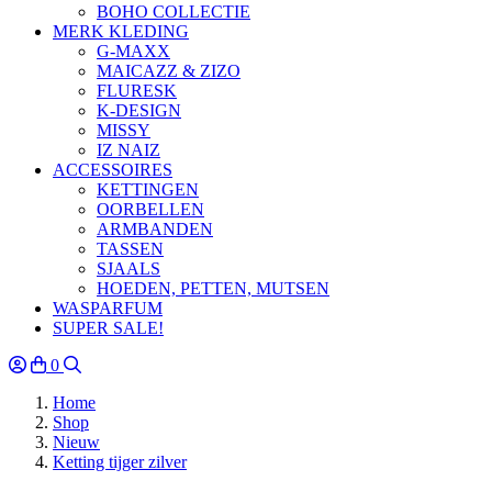
BOHO COLLECTIE
MERK KLEDING
G-MAXX
MAICAZZ & ZIZO
FLURESK
K-DESIGN
MISSY
IZ NAIZ
ACCESSOIRES
KETTINGEN
OORBELLEN
ARMBANDEN
TASSEN
SJAALS
HOEDEN, PETTEN, MUTSEN
WASPARFUM
SUPER SALE!
0
Home
Shop
Nieuw
Ketting tijger zilver