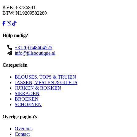
KVK: 68786891
BTW: NL9209582260
Hulp nodig?
+31 (0) 648604525
info@jillsboutique.nl
Categorieën
BLOUSES, TOPS & TRUIEN
JASSEN, VESTEN & GILETS
JURKEN & ROKKEN
SIERADEN
BROEKEN
SCHOENEN
Overige pagina's
Over ons
Contact