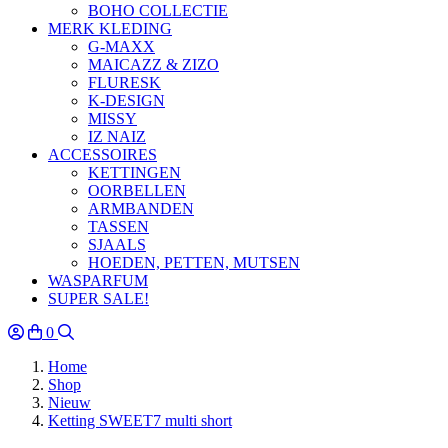
BOHO COLLECTIE
MERK KLEDING
G-MAXX
MAICAZZ & ZIZO
FLURESK
K-DESIGN
MISSY
IZ NAIZ
ACCESSOIRES
KETTINGEN
OORBELLEN
ARMBANDEN
TASSEN
SJAALS
HOEDEN, PETTEN, MUTSEN
WASPARFUM
SUPER SALE!
0
Home
Shop
Nieuw
Ketting SWEET7 multi short