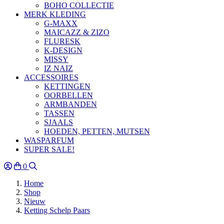
BOHO COLLECTIE
MERK KLEDING
G-MAXX
MAICAZZ & ZIZO
FLURESK
K-DESIGN
MISSY
IZ NAIZ
ACCESSOIRES
KETTINGEN
OORBELLEN
ARMBANDEN
TASSEN
SJAALS
HOEDEN, PETTEN, MUTSEN
WASPARFUM
SUPER SALE!
0
Home
Shop
Nieuw
Ketting Schelp Paars