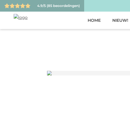
4.9/5
(85 beoordelingen)
HOME
NIEUW!