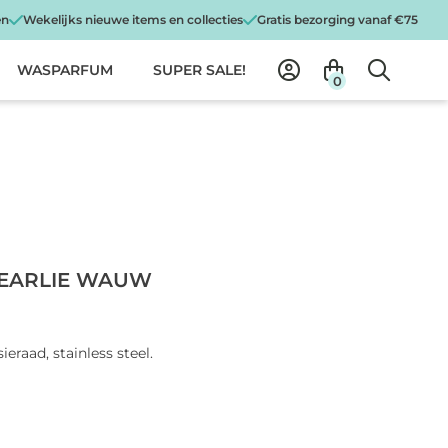
en
Wekelijks nieuwe items en collecties
Gratis bezorging vanaf €75
WASPARFUM
SUPER SALE!
0
PEARLIE WAUW
ieraad, stainless steel.