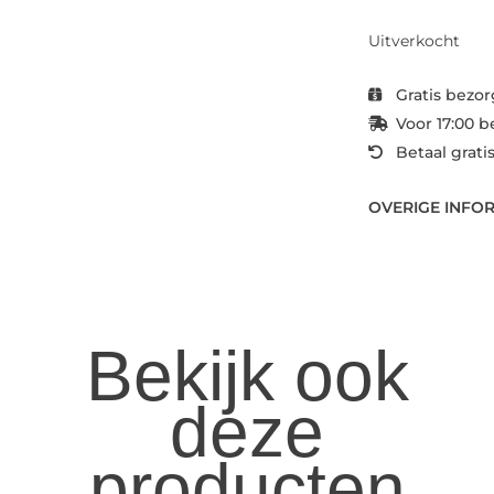
Uitverkocht
Gratis bezor
Voor 17:00 b
Betaal grati
OVERIGE INFO
Bekijk ook
deze
producten