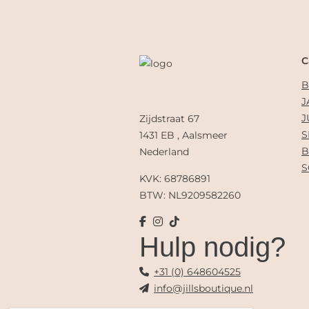
C
B
J
J
Zijdstraat 67
S
1431 EB , Aalsmeer
B
Nederland
S
KVK: 68786891
BTW: NL9209582260
Hulp nodig?
+31 (0) 648604525
info@jillsboutique.nl