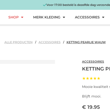
Voor 17:00 besteld is dezelfde dag verzond
SHOP
MERK KLEDING
ACCESSOIRES
ALLE PRODUCTEN
ACCESSOIRES
KETTING PEARLIE WAUW
ACCESSOIRES
KETTING 
★★★★★
Mooie kwaliteit s
Blijft mooi.
€ 19.95