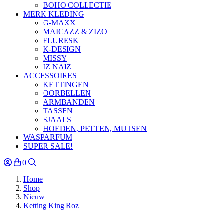
BOHO COLLECTIE
MERK KLEDING
G-MAXX
MAICAZZ & ZIZO
FLURESK
K-DESIGN
MISSY
IZ NAIZ
ACCESSOIRES
KETTINGEN
OORBELLEN
ARMBANDEN
TASSEN
SJAALS
HOEDEN, PETTEN, MUTSEN
WASPARFUM
SUPER SALE!
0
Home
Shop
Nieuw
Ketting King Roz