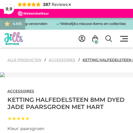
×
387
Reviews
9,9
is dezelfde dag verzonden
4.9/5
Wekelijks nieuwe items en collecties
0
ALLE PRODUCTEN
ACCESSOIRES
KETTING HALFEDELSTEEN
ACCESSOIRES
KETTING HALFEDELSTEEN 8MM DYED
JADE PAARSGROEN MET HART
★★★★★
Kleur: paarsgroen