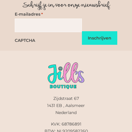
Schrijf je in voor onze nieuwsbrief
E-mailadres
*
CAPTCHA
Zijdstraat 67
1431 EB , Aalsmeer
Nederland
KVK: 68786891
BTW: NL9209582260