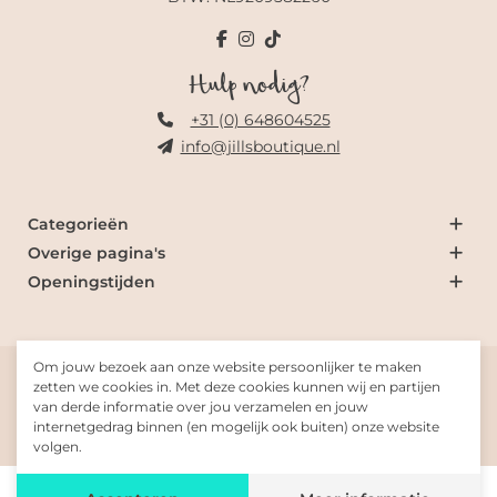
Hulp nodig?
+31 (0) 648604525
info@jillsboutique.nl
Categorieën
Overige pagina's
Openingstijden
Om jouw bezoek aan onze website persoonlijker te maken
© 2026 Jill's Boutique
zetten we cookies in. Met deze cookies kunnen wij en partijen
van derde informatie over jou verzamelen en jouw
internetgedrag binnen (en mogelijk ook buiten) onze website
Gemaakt met
door
Fresh-Dev
volgen.
De waardering van www.jillsboutique.nl/ bij
WebwinkelKeur