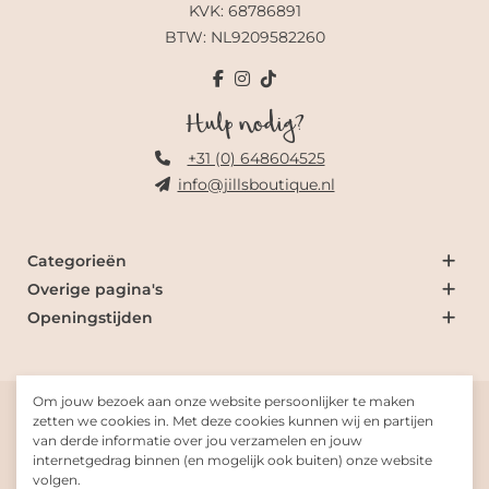
KVK: 68786891
BTW: NL9209582260
Hulp nodig?
+31 (0) 648604525
info@jillsboutique.nl
Categorieën
Overige pagina's
Openingstijden
Om jouw bezoek aan onze website persoonlijker te maken
© 2026 Jill's Boutique
zetten we cookies in. Met deze cookies kunnen wij en partijen
van derde informatie over jou verzamelen en jouw
internetgedrag binnen (en mogelijk ook buiten) onze website
Gemaakt met
door
Fresh-Dev
volgen.