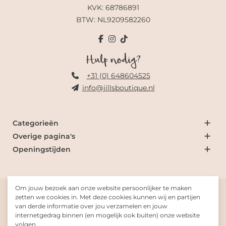
KVK: 68786891
BTW: NL9209582260
Hulp nodig?
+31 (0) 648604525
info@jillsboutique.nl
Categorieën
Overige pagina's
Openingstijden
Om jouw bezoek aan onze website persoonlijker te maken
© 2026 Jill's Boutique
zetten we cookies in. Met deze cookies kunnen wij en partijen
van derde informatie over jou verzamelen en jouw
internetgedrag binnen (en mogelijk ook buiten) onze website
Gemaakt met
door
Fresh-Dev
volgen.