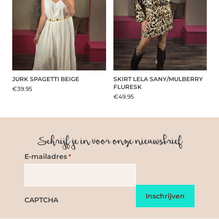
JURK SPAGETTI BEIGE
SKIRT LELA SANY/MULBERRY
FLURESK
€39.95
€49.95
Schrijf je in voor onze nieuwsbrief
E-mailadres
*
CAPTCHA