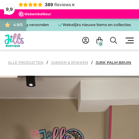
×
389
Reviews
9,9
zelfde dag verzonden
4.9/5
Wekelijks nieuwe items en collecties
Gra
0
ALLE PRODUCTEN
JURKEN & ROKKEN
JURK PALM BRUIN