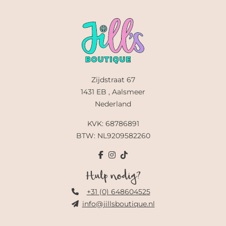
Zijdstraat 67
1431 EB , Aalsmeer
Nederland
KVK: 68786891
BTW: NL9209582260
Hulp nodig?
+31 (0) 648604525
info@jillsboutique.nl