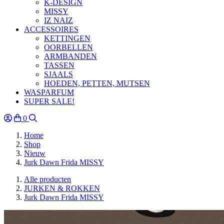
K-DESIGN
MISSY
IZ NAIZ
ACCESSOIRES
KETTINGEN
OORBELLEN
ARMBANDEN
TASSEN
SJAALS
HOEDEN, PETTEN, MUTSEN
WASPARFUM
SUPER SALE!
0
Home
Shop
Nieuw
Jurk Dawn Frida MISSY
Alle producten
JURKEN & ROKKEN
Jurk Dawn Frida MISSY