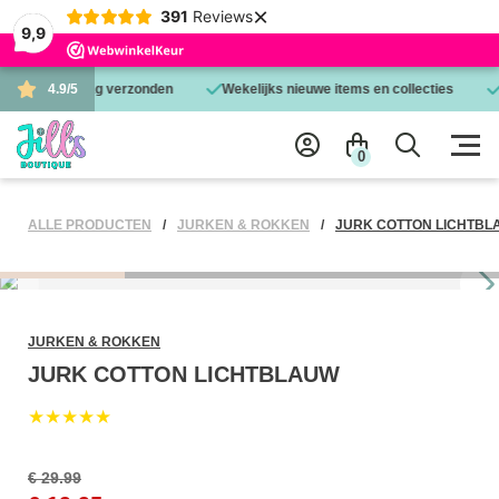
×
391
Reviews
9,9
 is dezelfde dag verzonden
4.9/5
Wekelijks nieuwe items en collecties
0
ALLE PRODUCTEN
JURKEN & ROKKEN
JURK COTTON LICHTBL
JURKEN & ROKKEN
JURK COTTON LICHTBLAUW
★★★★★
€ 29.99