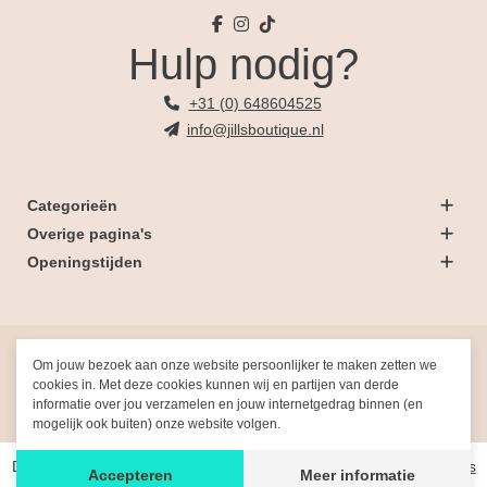
Hulp nodig?
+31 (0) 648604525
info@jillsboutique.nl
Categorieën
Overige pagina's
Openingstijden
© 2026 Jill's Boutique
Om jouw bezoek aan onze website persoonlijker te maken zetten we
cookies in. Met deze cookies kunnen wij en partijen van derde
informatie over jou verzamelen en jouw internetgedrag binnen (en
Gemaakt met
door
Fresh-Dev
mogelijk ook buiten) onze website volgen.
De waardering van www.jillsboutique.nl/ bij
WebwinkelKeur Reviews
Accepteren
Meer informatie