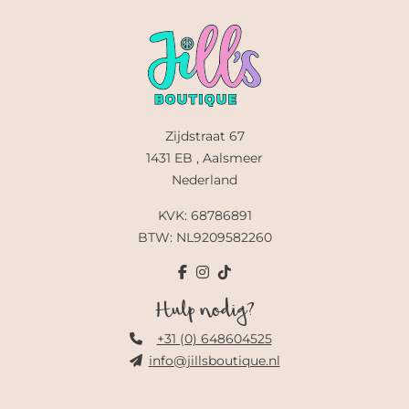
Zijdstraat 67
1431 EB , Aalsmeer
Nederland
KVK: 68786891
BTW: NL9209582260
Hulp nodig?
+31 (0) 648604525
info@jillsboutique.nl