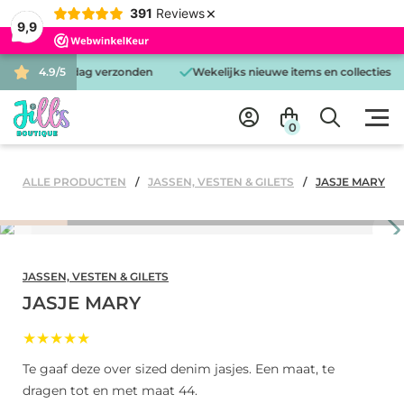
×
391
Reviews
9,9
d is dezelfde dag verzonden
4.9/5
Wekelijks nieuwe items en collecties
0
ALLE PRODUCTEN
JASSEN, VESTEN & GILETS
JASJE MARY
JASSEN, VESTEN & GILETS
JASJE MARY
★★★★★
Te gaaf deze over sized denim jasjes. Een maat, te
dragen tot en met maat 44.