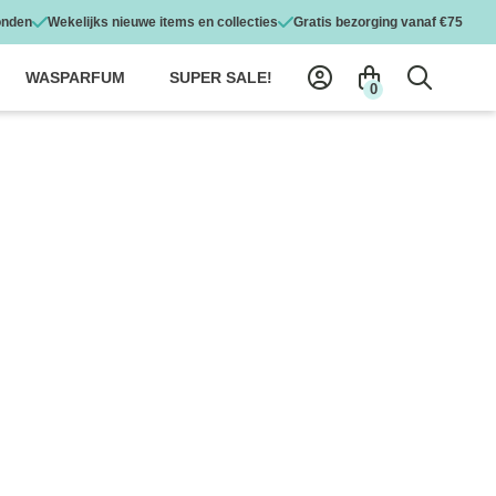
onden
Wekelijks nieuwe items en collecties
Gratis bezorging vanaf €75
WASPARFUM
SUPER SALE!
0
AICAZZ
 GILETS
SY COLOURFUL MAICAZZ