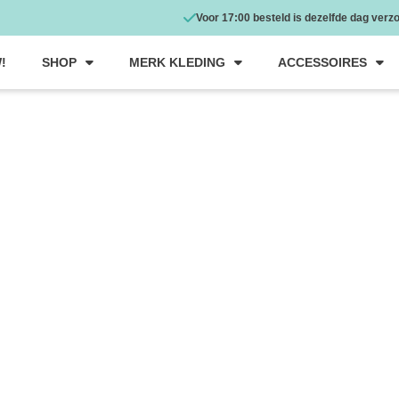
Voor 17:00 besteld is dezelfde dag verz
!
SHOP
MERK KLEDING
ACCESSOIRES
PRODUCTEN
JASSEN, VESTEN & GILETS
JASJE JOSSY COLOURFUL M
JASSEN, VESTEN &
JASJE JOS
★★★★★
€ 109.99
€ 54.95