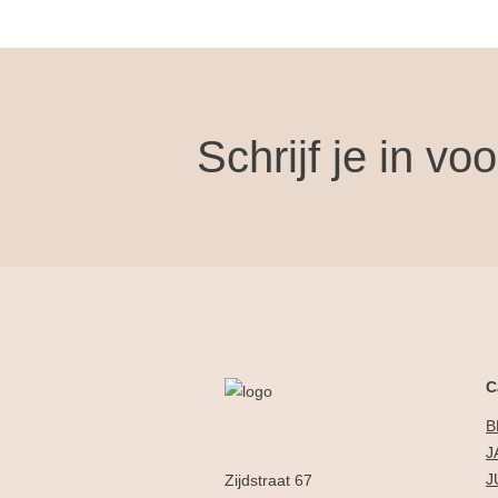
Schrijf je in vo
C
B
J
J
Zijdstraat 67