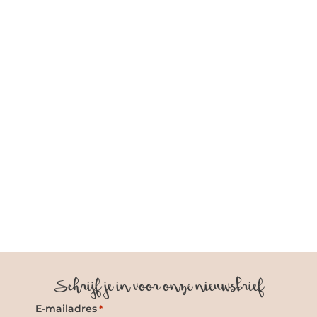
JASJE FRANJES TAUPE
JASJE FRANJES BEIGE
€34.95
€34.95
Schrijf je in voor onze nieuwsbrief
E-mailadres
*