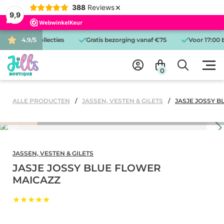
×
388
Reviews
9,9
e items en collecties
4.9/5
Gratis bezorging vanaf €75
Voor 17:00 b
0
ALLE PRODUCTEN
JASSEN, VESTEN & GILETS
JASJE JOSSY 
JASSEN, VESTEN & GILETS
JASJE JOSSY BLUE FLOWER
MAICAZZ
★★★★★