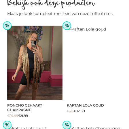
Bekijk ook deze producten
Maak je look compleet met een van deze toffe items.
%
%
PONCHO GEHAAKT
KAFTAN LOLA GOUD
CHAMPAGNE
€25
€12.50
€19.99
€9.99
%
%