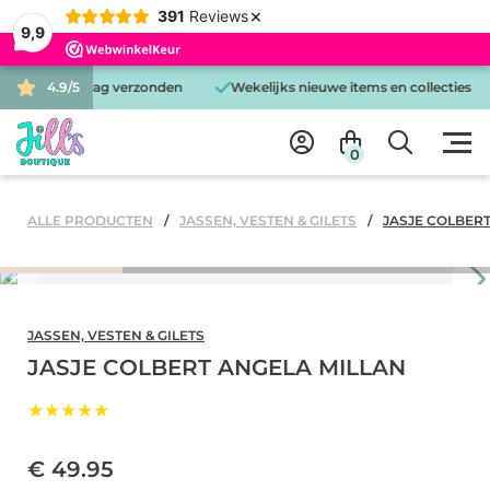
×
391
Reviews
9,9
 is dezelfde dag verzonden
4.9/5
Wekelijks nieuwe items en collecties
0
ALLE PRODUCTEN
JASSEN, VESTEN & GILETS
JASJE COLBER
JASSEN, VESTEN & GILETS
JASJE COLBERT ANGELA MILLAN
★★★★★
€ 49.95