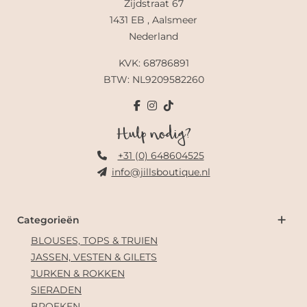
Zijdstraat 67
1431 EB , Aalsmeer
Nederland
KVK: 68786891
BTW: NL9209582260
Hulp nodig?
+31 (0) 648604525
info@jillsboutique.nl
Categorieën
BLOUSES, TOPS & TRUIEN
JASSEN, VESTEN & GILETS
JURKEN & ROKKEN
SIERADEN
BROEKEN