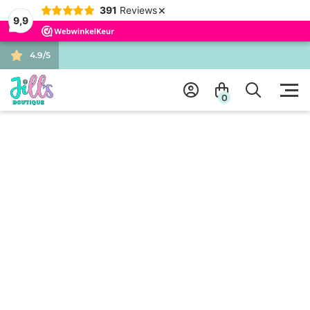
×
391
Reviews
9,9
4.9/5
0
ALLE PRODUCTEN
JASSEN, VESTEN & GILETS
JASJE C613 TO
JASSEN, VESTEN & GILETS
JASJE C613 TOMATO K-DESIGN
★★★★★
€ 69.95