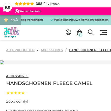
×
388
Reviews
9,9
ld is dezelfde dag verzonden
4.9/5
Wekelijks nieuwe items en collecties
0
ALLE PRODUCTEN
ACCESSOIRES
HANDSCHOENEN FLEECE 
ACCESSOIRES
HANDSCHOENEN FLEECE CAMEL
★★★★★
Zooo comfy!