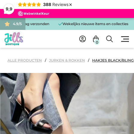
×
388
Reviews
9,9
ezelfde dag verzonden
4.9/5
Wekelijks nieuwe items en collecties
G
0
ALLE PRODUCTEN
JURKEN & ROKKEN
HAKJES BLACK/BLING