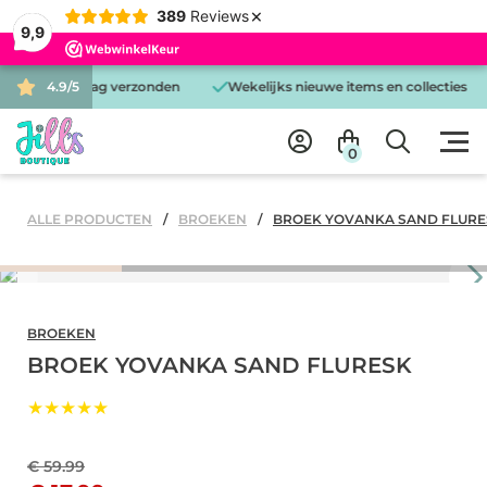
×
389
Reviews
9,9
 is dezelfde dag verzonden
4.9/5
Wekelijks nieuwe items en collecties
0
ALLE PRODUCTEN
BROEKEN
BROEK YOVANKA SAND FLURE
BROEKEN
BROEK YOVANKA SAND FLURESK
★★★★★
€ 59.99