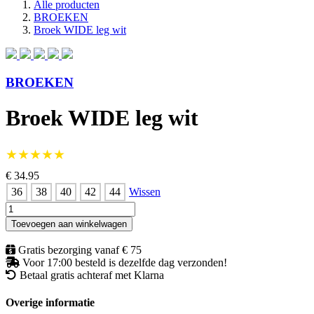
Alle producten
BROEKEN
Broek WIDE leg wit
BROEKEN
Broek WIDE leg wit
★★★★★
€ 34.95
36
38
40
42
44
Wissen
Broek
WIDE
Toevoegen aan winkelwagen
leg
wit
Gratis bezorging vanaf € 75
aantal
Voor 17:00 besteld is dezelfde dag verzonden!
Betaal gratis achteraf met Klarna
Overige informatie