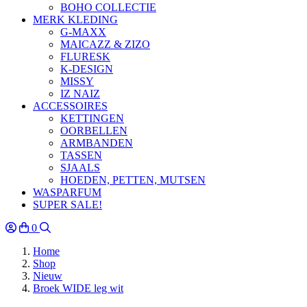
BOHO COLLECTIE
MERK KLEDING
G-MAXX
MAICAZZ & ZIZO
FLURESK
K-DESIGN
MISSY
IZ NAIZ
ACCESSOIRES
KETTINGEN
OORBELLEN
ARMBANDEN
TASSEN
SJAALS
HOEDEN, PETTEN, MUTSEN
WASPARFUM
SUPER SALE!
0
Home
Shop
Nieuw
Broek WIDE leg wit