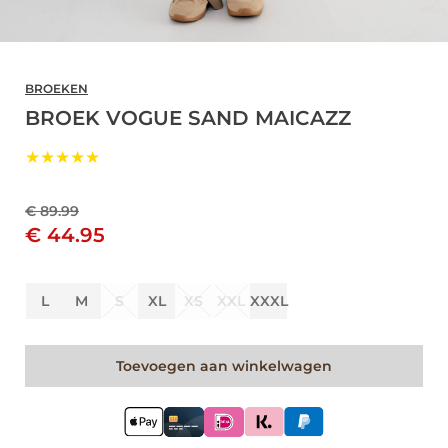
BROEKEN
BROEK VOGUE SAND MAICAZZ
★★★★★
€ 89.99
€ 44.95
L
M
S
XL
XS
XXL
XXXL
Toevoegen aan winkelwagen