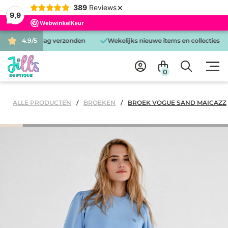
×
389
Reviews
9,9
dezelfde dag verzonden
4.9/5
Wekelijks nieuwe items en collecties
G
0
ALLE PRODUCTEN
BROEKEN
BROEK VOGUE SAND MAICAZZ