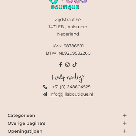
Zijdstraat 67
1431 EB , Aalsmeer
Nederland
KVK: 68786891
BTW: NL9209582260
Hulp nodig?
+31 (0) 648604525
info@jillsboutique.nl
Categorieën
Overige pagina's
Openingstijden