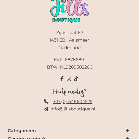
Zijdstraat 67
1431 EB , Aalsmeer
Nederland
KVK: 68786891
BTW: NL9209582260
Hulp nodig?
+31 (0) 648604525
info@jillsboutique.nl
Categorieën
Overige pagina's