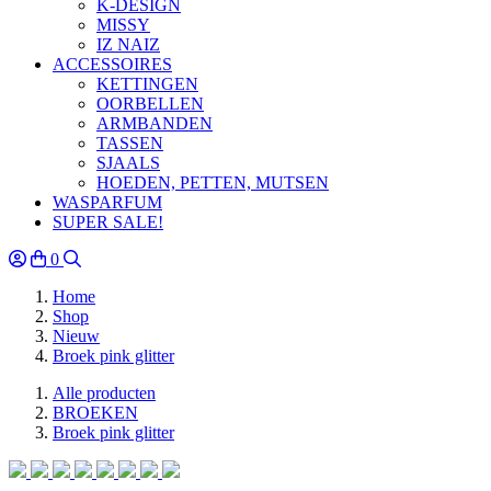
K-DESIGN
MISSY
IZ NAIZ
ACCESSOIRES
KETTINGEN
OORBELLEN
ARMBANDEN
TASSEN
SJAALS
HOEDEN, PETTEN, MUTSEN
WASPARFUM
SUPER SALE!
0
Home
Shop
Nieuw
Broek pink glitter
Alle producten
BROEKEN
Broek pink glitter