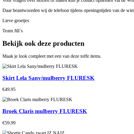
Voor vragen over stoffen of maten kun je contact opnemen via de 
Daar beantwoorden wij de telefoon tijdens openingstijden van de winke
Lieve groetjes
Team Jill`s
Bekijk ook deze producten
Maak je look compleet met een van deze toffe items.
Skirt Lela Sany/mulberry FLURESK
€49.95
Broek Claris mulberry FLURESK
€59.99