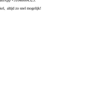
WhatsApp +31648604525.
l, altijd zo snel mogelijk!