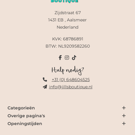
Zijdstraat 67
1431 EB , Aalsmeer
Nederland
KVK: 68786891
BTW: NL9209582260
Hulp nodig?
+31 (0) 648604525
info@jillsboutique.nl
Categorieën
Overige pagina's
Openingstijden