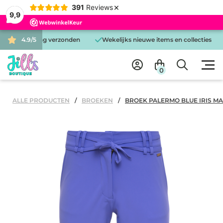
×
391
Reviews
9,9
is dezelfde dag verzonden
4.9/5
Wekelijks nieuwe items en collecties
0
ALLE PRODUCTEN
BROEKEN
BROEK PALERMO BLUE IRIS M