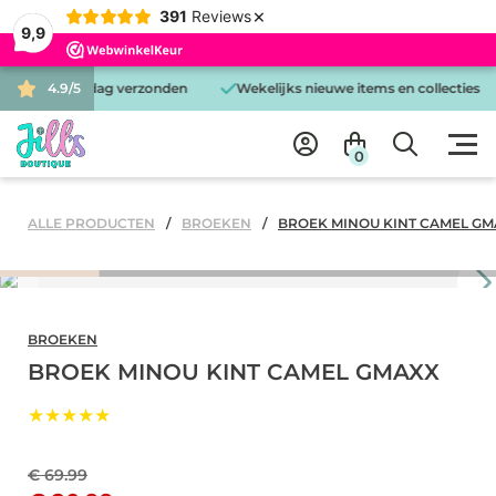
×
391
Reviews
9,9
d is dezelfde dag verzonden
4.9/5
Wekelijks nieuwe items en collecties
0
ALLE PRODUCTEN
BROEKEN
BROEK MINOU KINT CAMEL GM
BROEKEN
BROEK MINOU KINT CAMEL GMAXX
★★★★★
€ 69.99