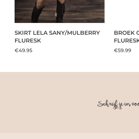
SKIRT LELA SANY/MULBERRY
BROEK 
FLURESK
FLURES
€49.95
€59.99
Schrijf je in vo