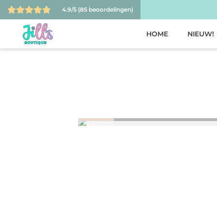
4.9/5
(85 beoordelingen)
HOME
NIEUW!