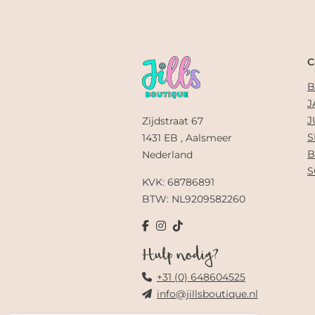
C
B
J
J
Zijdstraat 67
S
1431 EB , Aalsmeer
B
Nederland
S
KVK: 68786891
BTW: NL9209582260
Hulp nodig?
+31 (0) 648604525
info@jillsboutique.nl