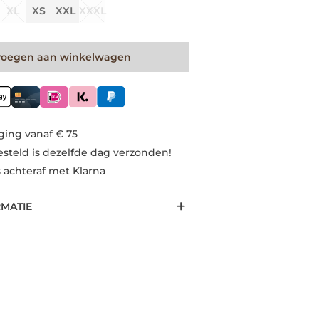
XL
XS
XXL
XXXL
voegen aan winkelwagen
ging vanaf € 75
esteld is dezelfde dag verzonden!
s achteraf met Klarna
RMATIE