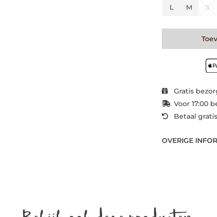
L
M
S
Toe
Gratis bezor
Voor 17:00 b
Betaal grati
OVERIGE INFO
Bekijk ook deze producten