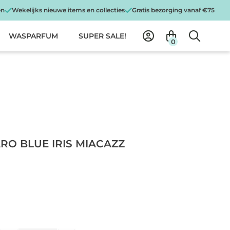
en
Wekelijks nieuwe items en collecties
Gratis bezorging vanaf €75
WASPARFUM
SUPER SALE!
0
RO BLUE IRIS MIACAZZ