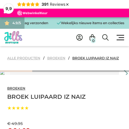
×
391
Reviews
9,9
d is dezelfde dag verzonden
4.9/5
Wekelijks nieuwe items en collecties
0
ALLE PRODUCTEN
BROEKEN
BROEK LUIPAARD IZ NAIZ
BROEKEN
BROEK LUIPAARD IZ NAIZ
★★★★★
€ 49.95