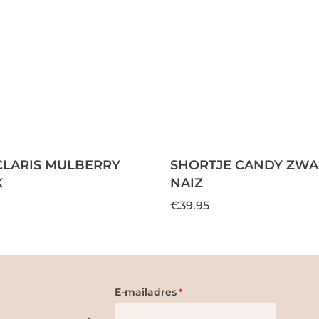
CLARIS MULBERRY
SHORTJE CANDY ZWAR
K
NAIZ
€39.95
E-mailadres
*