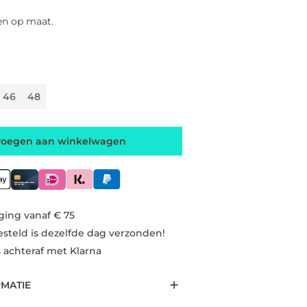
en op maat.
46
48
voegen aan winkelwagen
ging vanaf € 75
esteld is dezelfde dag verzonden!
s achteraf met Klarna
RMATIE