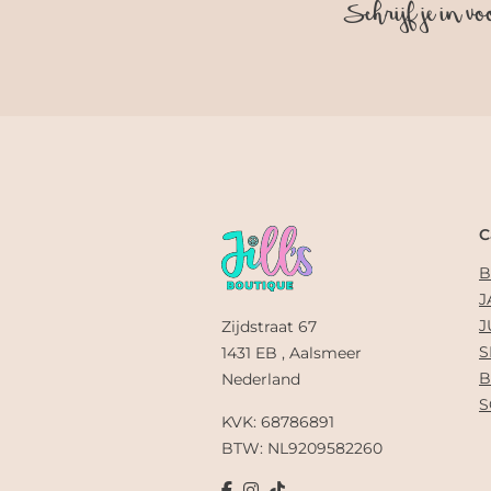
Schrijf je in vo
C
B
J
J
Zijdstraat 67
S
1431 EB , Aalsmeer
B
Nederland
S
KVK: 68786891
BTW: NL9209582260