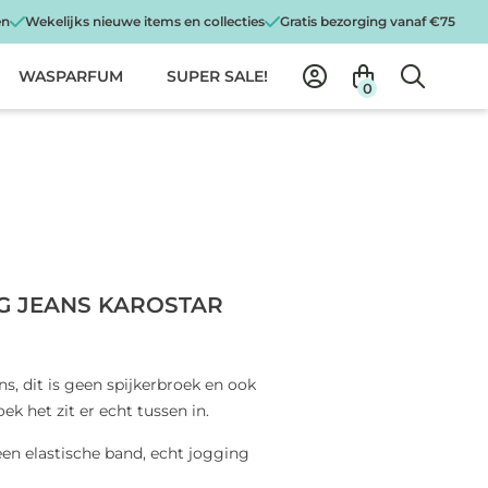
en
Wekelijks nieuwe items en collecties
Gratis bezorging vanaf €75
WASPARFUM
SUPER SALE!
0
G JEANS KAROSTAR
ans, dit is geen spijkerbroek en ook
k het zit er echt tussen in.
een elastische band, echt jogging