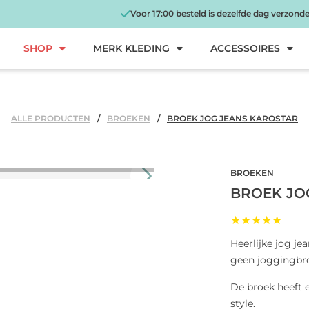
Voor 17:00 besteld is dezelfde dag verzond
SHOP
MERK KLEDING
ACCESSOIRES
ALLE PRODUCTEN
BROEKEN
BROEK JOG JEANS KAROSTAR
BROEKEN
BROEK JO
★★★★★
Heerlijke jog je
geen joggingbroe
De broek heeft 
style.