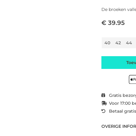
De broeken vall
€ 39.95
40
42
44
Toe
Gratis bezor
Voor 17:00 b
Betaal grati
OVERIGE INFO