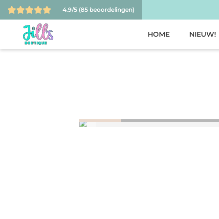
4.9/5
(85 beoordelingen)
HOME
NIEUW!