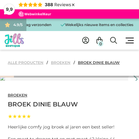
×
388
Reviews
9,9
d is dezelfde dag verzonden
4.9/5
Wekelijks nieuwe items en collecties
0
ALLE PRODUCTEN
BROEKEN
BROEK DINIE BLAUW
BROEKEN
BROEK DINIE BLAUW
★★★★★
Heerlijke comfy jog broek al jaren een best seller!