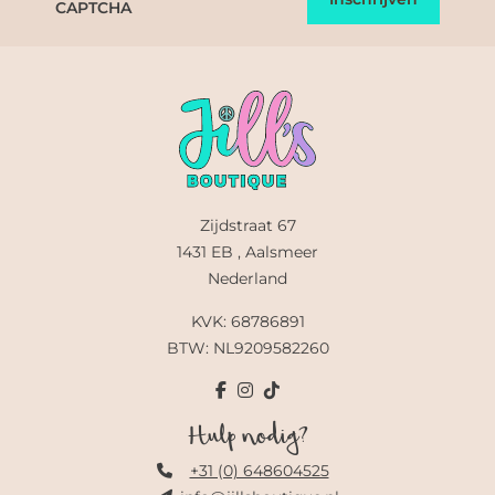
CAPTCHA
Zijdstraat 67
1431 EB , Aalsmeer
Nederland
KVK: 68786891
BTW: NL9209582260
Hulp nodig?
+31 (0) 648604525