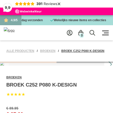
×
391
Reviews
9,9
ld is dezelfde dag verzonden
4.9/5
Wekelijks nieuwe items en collecties
0
ALLE PRODUCTEN
BROEKEN
BROEK C252 P080 K-DESIGN
BROEKEN
BROEK C252 P080 K-DESIGN
★★★★★
€ 89.95